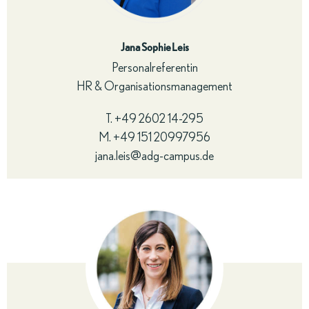
Jana Sophie Leis
Personalreferentin
HR & Organisationsmanagement
T.
+49 2602 14-295
M.
+49 151 20997956
jana.leis@adg-campus.de