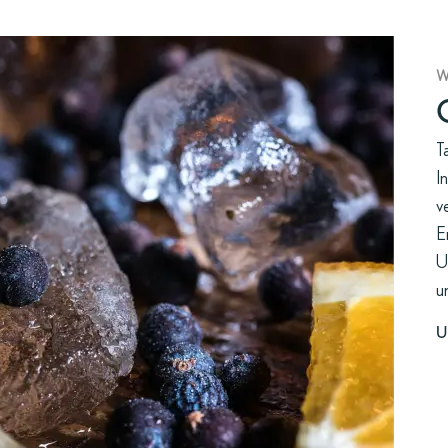
W
T
I
v
E
U
u