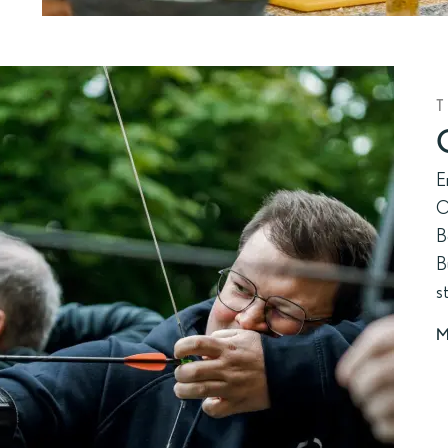
E
O
B
B
s