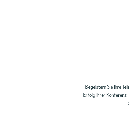
MENÜ
+49 2602 14-300
ZIMMER
KONFERENZ
& EVENT
SPA &
WELLNESS
Begeistern Sie Ihre T
Erfolg Ihrer Konferenz, 
GASTRONOMIE
FREIZEIT