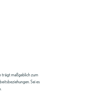
ABREISE
PERSONEN
ZIMMER BUCHEN
m trägt maßgeblich zum
rbeitsbeziehungen. Sei es
.